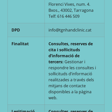
Florenci Vives, num. 4.
Bxos., 43002, Tarragona
Telf: 616 446 509
DPD
info@tgnhandclinic.cat
Finalitat
Consultes, reserves de
cita i sol·licituds
d’informació de
tercers:
Gestionar i
respondre les consultes i
sol·licituds d’informació
realitzades a través dels
mitjans de contacte
disponibles a la pàgina
web.
Legitimació
Consultes, reserves de