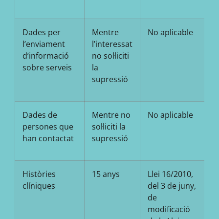
Dades per
Mentre
No aplicable
l’enviament
l’interessat
d’informació
no sol·liciti
sobre serveis
la
supressió
Dades de
Mentre no
No aplicable
persones que
sol·liciti la
han contactat
supressió
Històries
15 anys
Llei 16/2010,
clíniques
del 3 de juny,
de
modificació